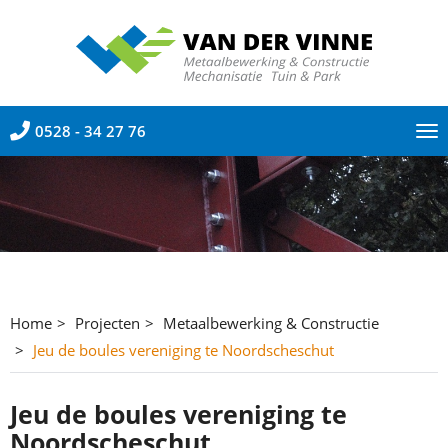
0528 - 34 27 76
To
nav
Home
Projecten
Metaalbewerking & Constructie
Jeu de boules vereniging te Noordscheschut
Jeu de boules vereniging te
Noordscheschut