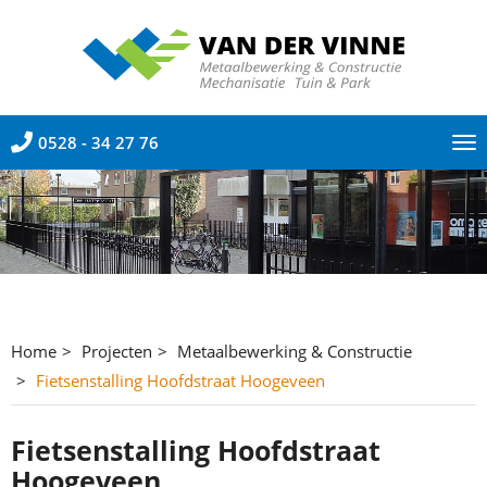
0528 - 34 27 76
To
nav
Home
Projecten
Metaalbewerking & Constructie
Fietsenstalling Hoofdstraat Hoogeveen
Fietsenstalling Hoofdstraat
Hoogeveen