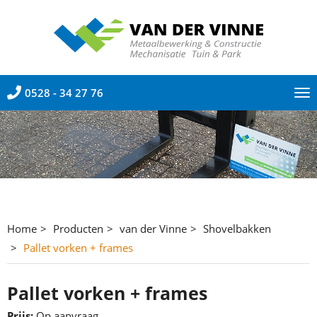
0528 - 34 27 76
To
nav
Home
Producten
van der Vinne
Shovelbakken
Pallet vorken + frames
Pallet vorken + frames
Prijs:
Op aanvraag