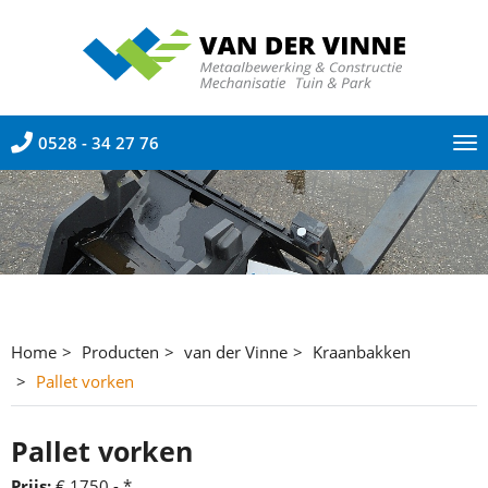
0528 - 34 27 76
To
nav
Home
Producten
van der Vinne
Kraanbakken
Pallet vorken
Pallet vorken
Prijs:
€ 1750,- *